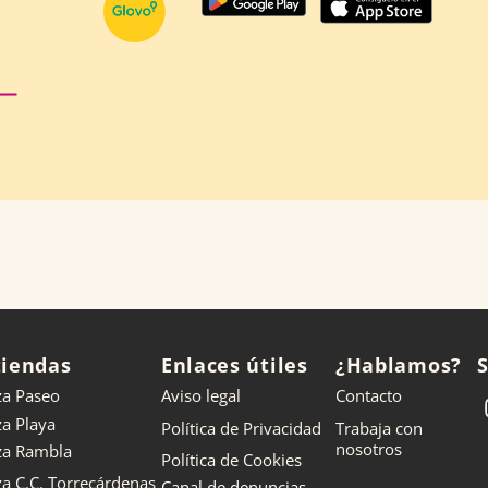
tiendas
Enlaces útiles
¿Hablamos?
za Paseo
Aviso legal
Contacto
za Playa
Política de Privacidad
Trabaja con
nosotros
nza Rambla
Política de Cookies
za C.C. Torrecárdenas
Canal de denuncias