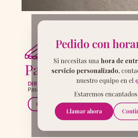
Pedido con horar
Si necesitas una
hora de entr
Paseo
servicio personalizado
, cont
nuestro equipo en el
9
DIRECCIÓN
Paseo de Almería, nº 2
Estaremos encantados 
Hacer pedido
Llamar ahora
Conti