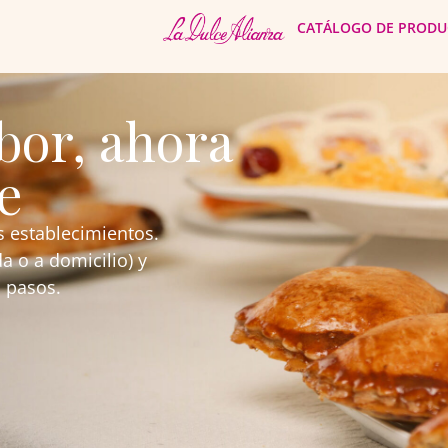
CATÁLOGO DE PRODU
bor, ahora
e
s establecimientos.
a o a domicilio) y
 pasos.