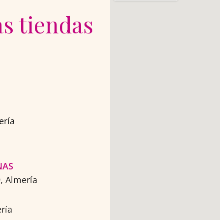
s tiendas
ría​
AS​
 Almería​
ería