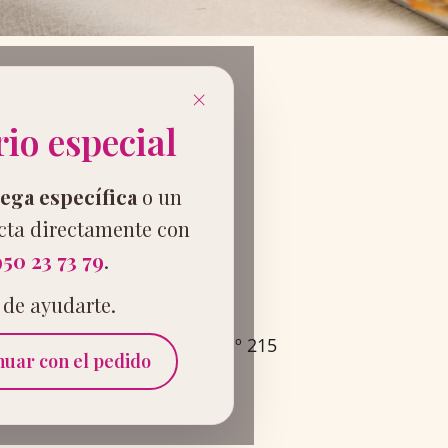
×
io especial
ega específica
o un
acta directamente con
50 23 73 79
.
Playa
de ayudarte.
DIRECCIÓN
Avda. Cabo de Gata, nº 215
nuar con el pedido
Hacer pedido