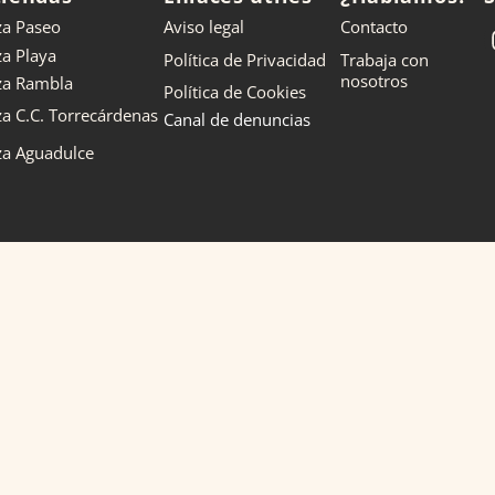
za Paseo
Aviso legal
Contacto
za Playa
Política de Privacidad
Trabaja con
nosotros
nza Rambla
Política de Cookies
za C.C. Torrecárdenas
Canal de denuncias
za Aguadulce