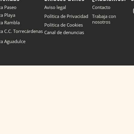
za Paseo
Aviso legal
Contacto
za Playa
Política de Privacidad
Trabaja con
nosotros
nza Rambla
Política de Cookies
za C.C. Torrecárdenas
Canal de denuncias
za Aguadulce